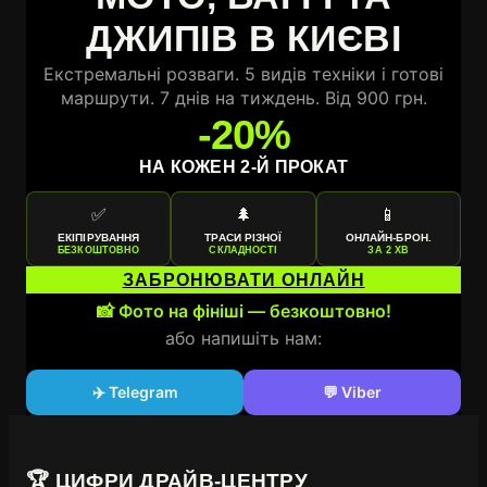
ДЖИПІВ В КИЄВІ
Екстремальні розваги. 5 видів техніки і готові
маршрути. 7 днів на тиждень. Від 900 грн.
-20%
НА КОЖЕН 2-Й ПРОКАТ
✅
🌲
📱
ЕКІПІРУВАННЯ
ТРАСИ РІЗНОЇ
ОНЛАЙН-БРОН.
БЕЗКОШТОВНО
СКЛАДНОСТІ
ЗА 2 ХВ
ЗАБРОНЮВАТИ ОНЛАЙН
📸 Фото на фініші — безкоштовно!
або напишіть нам:
✈️ Telegram
💬 Viber
🏆 ЦИФРИ ДРАЙВ-ЦЕНТРУ