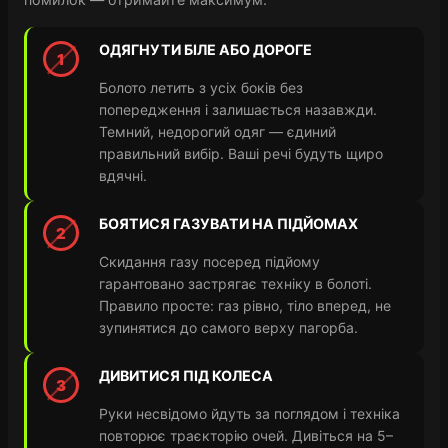
ОДЯГНУТИ БІЛЕ АБО ДОРОГЕ
1
Болото летить з усіх боків без
попередження і залишається назавжди.
Темний, недорогий одяг — єдиний
правильний вибір. Ваші речі будуть щиро
вдячні.
БОЯТИСЯ ГАЗУВАТИ НА ПІДЙОМАХ
2
Скидання газу посеред підйому
гарантовано застрягає техніку в болоті.
Правило просте: газ рівно, тіло вперед, не
зупинятися до самого верху пагорба.
ДИВИТИСЯ ПІД КОЛЕСА
3
Руки несвідомо йдуть за поглядом і техніка
повторює траєкторію очей. Дивіться на 5–