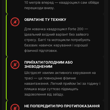
10 метрів вперед — квадроцикл сам обійде
перешкоди внизу.
ОБРАТИ НЕ ТУ ТЕХНІКУ
4
Для новачка квадроцикл Forte 200 —
ідеальний вхідний варіант без зайвого
стресу. Баггі та мотоцикли потребують
базових навичок керування і хорошої
фізичної підготовки.
ПРИЇХАТИ ГОЛОДНИМ АБО
5
ЗНЕВОДНЕНИМ
Шістдесят хвилин активного керування на
трасі — це повноцінне фізичне
навантаження. Легкий прийом їжі за годину і
пляшка води суттєво підвищать
задоволення від заїзду.
НЕ ПОПЕРЕДИТИ ПРО ПРОТИПОКАЗАННЯ
6