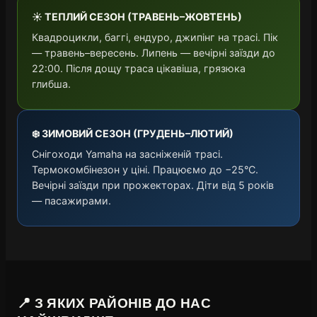
☀️ ТЕПЛИЙ СЕЗОН (ТРАВЕНЬ–ЖОВТЕНЬ)
Квадроцикли, баггі, ендуро, джипінг на трасі. Пік
— травень–вересень. Липень — вечірні заїзди до
22:00. Після дощу траса цікавіша, грязюка
глибша.
❄️ ЗИМОВИЙ СЕЗОН (ГРУДЕНЬ–ЛЮТИЙ)
Снігоходи Yamaha на засніженій трасі.
Термокомбінезон у ціні. Працюємо до −25°C.
Вечірні заїзди при прожекторах. Діти від 5 років
— пасажирами.
📍 З ЯКИХ РАЙОНІВ ДО НАС