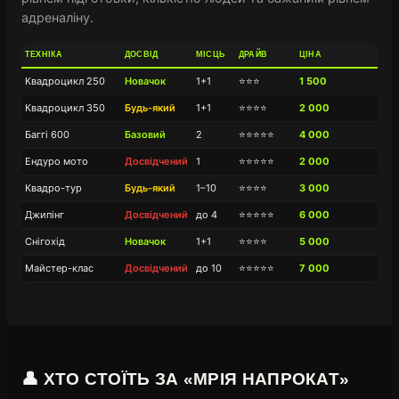
адреналіну.
ТЕХНІКА
ДОСВІД
МІСЦЬ
ДРАЙВ
ЦІНА
Квадроцикл 250
Новачок
1+1
⭐⭐⭐
1 500
Квадроцикл 350
Будь-який
1+1
⭐⭐⭐⭐
2 000
Баггі 600
Базовий
2
⭐⭐⭐⭐⭐
4 000
Ендуро мото
Досвідчений
1
⭐⭐⭐⭐⭐
2 000
Квадро-тур
Будь-який
1–10
⭐⭐⭐⭐
3 000
Джипінг
Досвідчений
до 4
⭐⭐⭐⭐⭐
6 000
Снігохід
Новачок
1+1
⭐⭐⭐⭐
5 000
Майстер-клас
Досвідчений
до 10
⭐⭐⭐⭐⭐
7 000
👤 ХТО СТОЇТЬ ЗА «МРІЯ НАПРОКАТ»