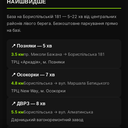
НАЙШВИДШЕ
База на Бориспільській 181 — 5–22 хв від центральних
районів лівого берега. Безкоштовне паркування прямо
на базі.
📍 Позняки — 5 хв
3.5 км
пр. Миколи Бажана → Бориспільська 181
ТРЦ «Аркадія», м. Позняки
📍 Осокорки — 7 хв
4.8 км
Бориспільська → вул. Маршала Батицького
ТРЦ New Way, м. Осокорки
📍 ДВРЗ — 8 хв
5.5 км
Бориспільська → вул. Алматинська
Дарницький вагоноремонтний завод