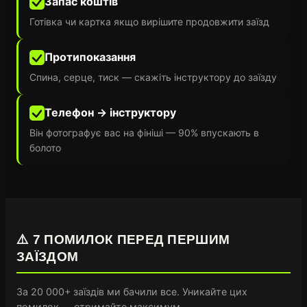
Запас коштів
Готівка чи картка якщо вирішите продовжити заїзд
Протипоказання
Спина, серце, тиск — скажіть інструктору до заїзду
Телефон → інструктору
Він фотографує вас на фініші — 90% впускають в
болото
⚠️ 7 ПОМИЛОК ПЕРЕД ПЕРШИМ
ЗАЇЗДОМ
За 20 000+ заїздів ми бачили все. Уникайте цих
помилок — отримайте максимум.