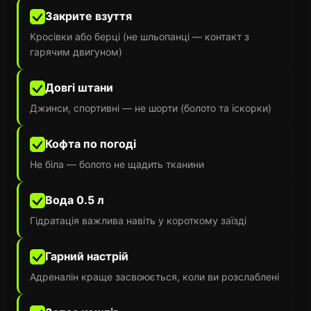
Закрите взуття
Кросівки або берці (не шльопанці — контакт з
гарячим двигуном)
Довгі штани
Джинси, спортивні — не шорти (болото та іскорки)
Кофта по погоді
Не біла — болото не щадить тканини
Вода 0.5 л
Гідратація важлива навіть у короткому заїзді
Гарний настрій
Адреналін краще засвоюється, коли ви розслаблені