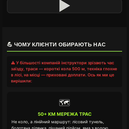
▶
💪 ЧОМУ КЛІЄНТИ ОБИРАЮТЬ НАС
⚠️ У більшості компаній інструктори зрізають час
заїзду, траси — короткі кола 500 м, техніка глохне
в лісі, на місці — приховані доплати. Ось як ми це
вирішили:
🗺️
50+ КМ МЕРЕЖА ТРАС
Не коло, а лінійний маршрут: лісовий тунель,
болотяна ділянка, піщаний підйом, яма з водою.