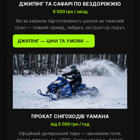
ДЖИПІНГ ТА САФАРІ ПО БЕЗДОРІЖЖЮ
6 000 грн / заїзд
Ви за кермом підготовленого джипа на танковій
трасі — повний привід, лебідка, інструктор поруч.
ДЖИПІНГ — ЦІНИ ТА УМОВИ →
ПРОКАТ СНІГОХОДІВ YAMAHA
від 5 000 грн / год
Офіційний дилерський парк — засніжене поле,
лісова ділянка, до −25°C. Сезон: грудень–лютий.