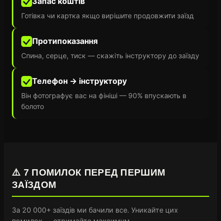
Запас коштів
Готівка чи картка якщо вирішите продовжити заїзд
Протипоказання
Спина, серце, тиск — скажіть інструктору до заїзду
Телефон → інструктору
Він фотографує вас на фініші — 90% впускають в
болото
⚠️ 7 ПОМИЛОК ПЕРЕД ПЕРШИМ
ЗАЇЗДОМ
За 20 000+ заїздів ми бачили все. Уникайте цих
помилок — отримайте максимум.