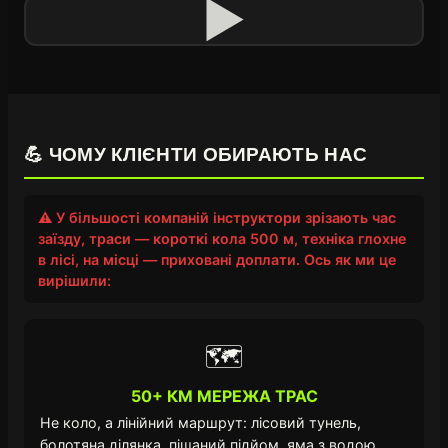
▶
💪 ЧОМУ КЛІЄНТИ ОБИРАЮТЬ НАС
⚠️ У більшості компаній інструктори зрізають час
заїзду, траси — короткі кола 500 м, техніка глохне
в лісі, на місці — приховані доплати. Ось як ми це
вирішили:
🗺️
50+ КМ МЕРЕЖА ТРАС
Не коло, а лінійний маршрут: лісовий тунель,
болотяна ділянка, піщаний підйом, яма з водою.