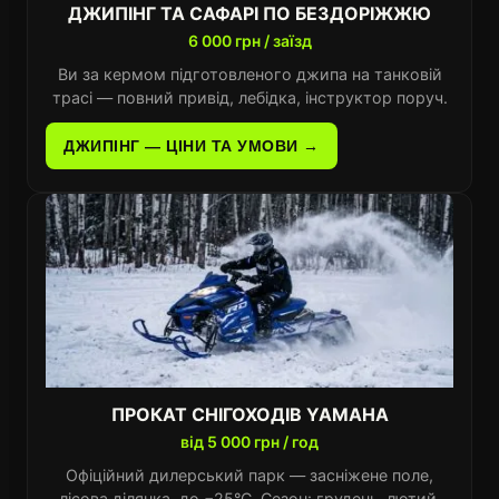
ДЖИПІНГ ТА САФАРІ ПО БЕЗДОРІЖЖЮ
6 000 грн / заїзд
Ви за кермом підготовленого джипа на танковій
трасі — повний привід, лебідка, інструктор поруч.
ДЖИПІНГ — ЦІНИ ТА УМОВИ →
ПРОКАТ СНІГОХОДІВ YAMAHA
від 5 000 грн / год
Офіційний дилерський парк — засніжене поле,
лісова ділянка, до −25°C. Сезон: грудень–лютий.