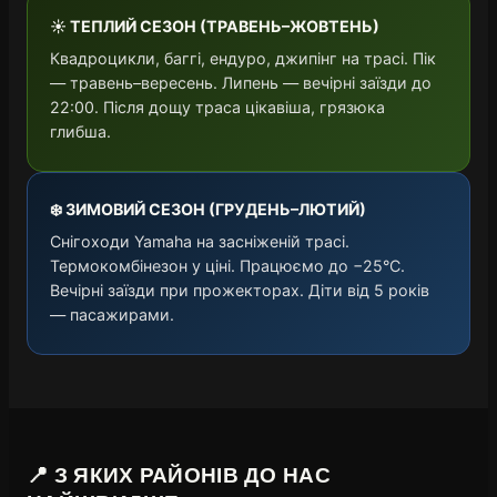
☀️ ТЕПЛИЙ СЕЗОН (ТРАВЕНЬ–ЖОВТЕНЬ)
Квадроцикли, баггі, ендуро, джипінг на трасі. Пік
— травень–вересень. Липень — вечірні заїзди до
22:00. Після дощу траса цікавіша, грязюка
глибша.
❄️ ЗИМОВИЙ СЕЗОН (ГРУДЕНЬ–ЛЮТИЙ)
Снігоходи Yamaha на засніженій трасі.
Термокомбінезон у ціні. Працюємо до −25°C.
Вечірні заїзди при прожекторах. Діти від 5 років
— пасажирами.
📍 З ЯКИХ РАЙОНІВ ДО НАС