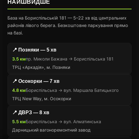
НАЙШВИДШЕ
База на Бориспільській 181 — 5–22 хв від центральних
районів лівого берега. Безкоштовне паркування прямо
на базі.
📍 Позняки — 5 хв
3.5 км
пр. Миколи Бажана → Бориспільська 181
ТРЦ «Аркадія», м. Позняки
📍 Осокорки — 7 хв
4.8 км
Бориспільська → вул. Маршала Батицького
ТРЦ New Way, м. Осокорки
📍 ДВРЗ — 8 хв
5.5 км
Бориспільська → вул. Алматинська
Дарницький вагоноремонтний завод