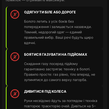
ОДЯГНУТИ БІЛЕ АБО ДОРОГЕ
1
Болото летить з усіх боків без
попередження і залишається назавжди.
Темний, недорогий одяг — єдиний
правильний вибір. Ваші речі будуть щиро
вдячні.
БОЯТИСЯ ГАЗУВАТИ НА ПІДЙОМАХ
2
Скидання газу посеред підйому
гарантовано застрягає техніку в болоті.
Правило просте: газ рівно, тіло вперед, не
зупинятися до самого верху пагорба.
ДИВИТИСЯ ПІД КОЛЕСА
3
Руки несвідомо йдуть за поглядом і техніка
повторює траєкторію очей. Дивіться на 5–