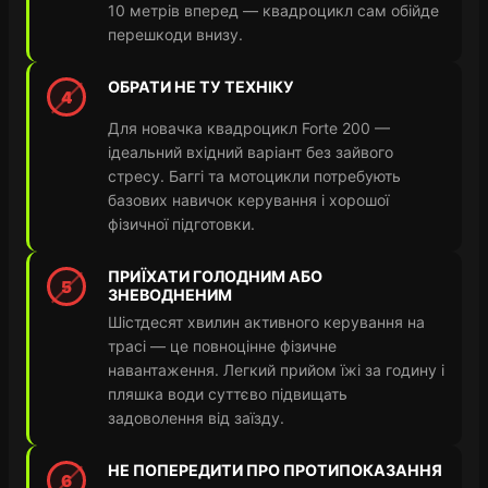
10 метрів вперед — квадроцикл сам обійде
перешкоди внизу.
ОБРАТИ НЕ ТУ ТЕХНІКУ
4
Для новачка квадроцикл Forte 200 —
ідеальний вхідний варіант без зайвого
стресу. Баггі та мотоцикли потребують
базових навичок керування і хорошої
фізичної підготовки.
ПРИЇХАТИ ГОЛОДНИМ АБО
5
ЗНЕВОДНЕНИМ
Шістдесят хвилин активного керування на
трасі — це повноцінне фізичне
навантаження. Легкий прийом їжі за годину і
пляшка води суттєво підвищать
задоволення від заїзду.
НЕ ПОПЕРЕДИТИ ПРО ПРОТИПОКАЗАННЯ
6