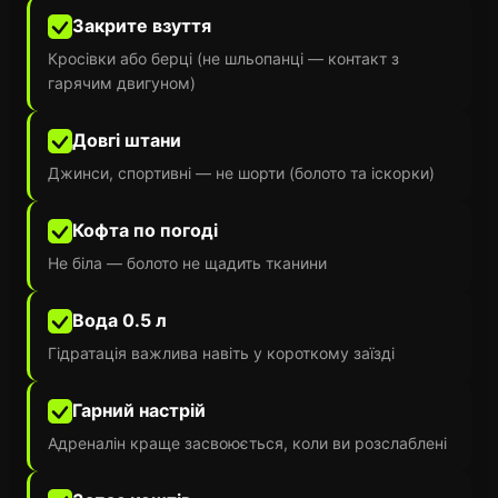
Закрите взуття
Кросівки або берці (не шльопанці — контакт з
гарячим двигуном)
Довгі штани
Джинси, спортивні — не шорти (болото та іскорки)
Кофта по погоді
Не біла — болото не щадить тканини
Вода 0.5 л
Гідратація важлива навіть у короткому заїзді
Гарний настрій
Адреналін краще засвоюється, коли ви розслаблені