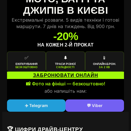
ДЖИПІВ В КИЄВІ
Екстремальні розваги. 5 видів техніки і готові
маршрути. 7 днів на тиждень. Від 900 грн.
-20%
НА КОЖЕН 2-Й ПРОКАТ
✅
🌲
📱
ЕКІПІРУВАННЯ
ТРАСИ РІЗНОЇ
ОНЛАЙН-БРОН.
БЕЗКОШТОВНО
СКЛАДНОСТІ
ЗА 2 ХВ
ЗАБРОНЮВАТИ ОНЛАЙН
📸 Фото на фініші — безкоштовно!
або напишіть нам:
✈️ Telegram
💬 Viber
🏆 ЦИФРИ ДРАЙВ-ЦЕНТРУ