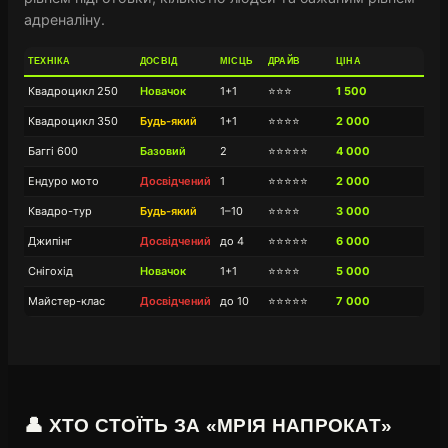
адреналіну.
ТЕХНІКА
ДОСВІД
МІСЦЬ
ДРАЙВ
ЦІНА
Квадроцикл 250
Новачок
1+1
⭐⭐⭐
1 500
Квадроцикл 350
Будь-який
1+1
⭐⭐⭐⭐
2 000
Баггі 600
Базовий
2
⭐⭐⭐⭐⭐
4 000
Ендуро мото
Досвідчений
1
⭐⭐⭐⭐⭐
2 000
Квадро-тур
Будь-який
1–10
⭐⭐⭐⭐
3 000
Джипінг
Досвідчений
до 4
⭐⭐⭐⭐⭐
6 000
Снігохід
Новачок
1+1
⭐⭐⭐⭐
5 000
Майстер-клас
Досвідчений
до 10
⭐⭐⭐⭐⭐
7 000
👤 ХТО СТОЇТЬ ЗА «МРІЯ НАПРОКАТ»